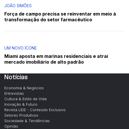
JOÃO SIMÕES
Força de campo precisa se reinventar em meio à
transformação do setor farmacêutico
UM NOVO ÍCONE
Miami aposta em marinas residenciais e atrai
mercado imobiliário de alto padrão
Notícias
Economia & Negócios
Entrevistas
Cultura & Estilo de Vida
Inovação & Futuro
Revista LIDE - Conteúdo Exclusivo
Setores Produtivos
Sociedade & Tendências
Opinião