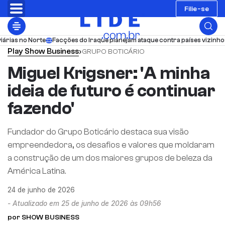
Filie-se
e
Facções do Iraque planejam ataque contra países vizinhos em 48h; Hout
Play
Show Business
›
GRUPO BOTICÁRIO
Miguel Krigsner: 'A minha
ideia de futuro é continuar
fazendo'
Fundador do Grupo Boticário destaca sua visão
empreendedora, os desafios e valores que moldaram
a construção de um dos maiores grupos de beleza da
América Latina.
24 de junho de 2026
- Atualizado em 25 de junho de 2026 às 09h56
por SHOW BUSINESS