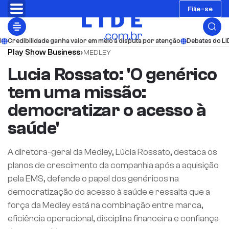
Filie-se
ilidade ganha valor em meio à disputa por atenção
Debates do LIDE acomp
Play
Show Business
›
MEDLEY
Lucia Rossato: 'O genérico
tem uma missão:
democratizar o acesso à
saúde'
A diretora-geral da Medley, Lúcia Rossato, destaca os
planos de crescimento da companhia após a aquisição
pela EMS, defende o papel dos genéricos na
democratização do acesso à saúde e ressalta que a
força da Medley está na combinação entre marca,
eficiência operacional, disciplina financeira e confiança