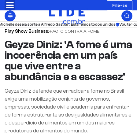
Filie-se
chelle deseja sorte a Alfredo Gaspar: Estaremos todos unidos
Vou ter que
Play
Show Business
›
PACTO CONTRA A FOME
Geyze Diniz: 'A fome é uma
incoerência em um país
que vive entre a
abundância e a escassez'
Geyze Diniz defende que erradicar a fome no Brasil
exige uma mobilização conjunta de governos,
empresas, sociedade civil e academia para enfrentar
de forma estruturante as desigualdades alimentares e
o desperdício de alimentos em um dos maiores
produtores de alimentos do mundo.