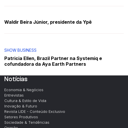
Waldir Beira Júnior, presidente da Ypê
SHOW BUSINESS
Patricia Ellen, Brazil Partner na Systemiq e
cofundadora da Aya Earth Partners
Notícias
Economia & Negócios
Entrevistas
Cultura & Estilo de Vida
Inovação & Futuro
Revista LIDE - Conteúdo Exclusivo
Setores Produtivos
Sociedade & Tendências
Opinião