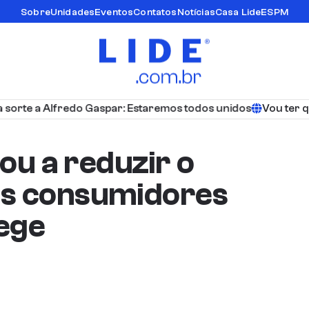
Sobre
Unidades
Eventos
Contatos
Notícias
Casa Lide
ESPM
orte a Alfredo Gaspar: Estaremos todos unidos
Vou ter que 
uou a reduzir o
os consumidores
Bege