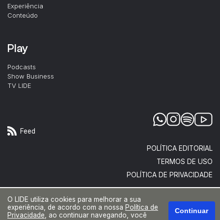
Experiência
Conteúdo
Play
Podcasts
Show Business
TV LIDE
Feed
POLÍTICA EDITORIAL
TERMOS DE USO
POLÍTICA DE PRIVACIDADE
O LIDE utiliza cookies para melhorar a sua
experiência, de acordo com a nossa
Política de
Continuar
Privacidade
, ao continuar navegando, você