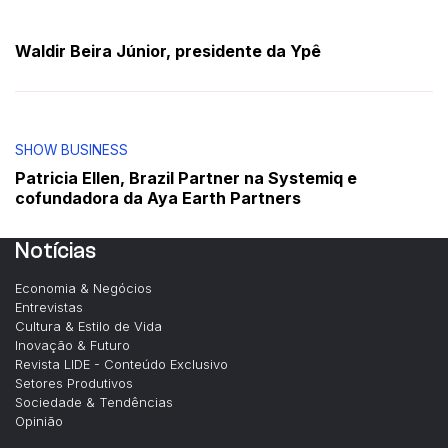
Waldir Beira Júnior, presidente da Ypê
SHOW BUSINESS
Patricia Ellen, Brazil Partner na Systemiq e
cofundadora da Aya Earth Partners
Notícias
Economia & Negócios
Entrevistas
Cultura & Estilo de Vida
Inovação & Futuro
Revista LIDE - Conteúdo Exclusivo
Setores Produtivos
Sociedade & Tendências
Opinião