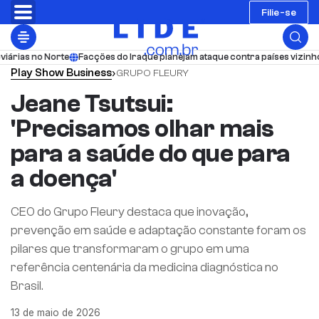
Filie-se
te
Facções do Iraque planejam ataque contra países vizinhos em 48h; Hou
Play
Show Business
›
GRUPO FLEURY
Jeane Tsutsui:
'Precisamos olhar mais
para a saúde do que para
a doença'
CEO do Grupo Fleury destaca que inovação,
prevenção em saúde e adaptação constante foram os
pilares que transformaram o grupo em uma
referência centenária da medicina diagnóstica no
Brasil.
13 de maio de 2026