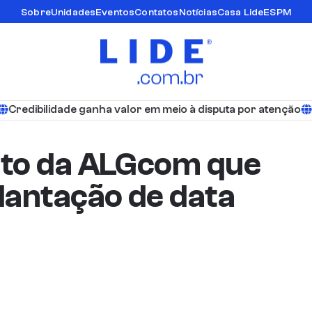
Sobre
Unidades
Eventos
Contatos
Notícias
Casa Lide
ESPM
Credibilidade ganha valor em meio à disputa por atenção
D
eto da ALGcom que
lantação de data