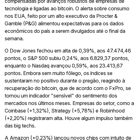
compensadas por avanços robustos de empresas de
tecnologia e ligadas ao bitcoin. O alerta sobre consumo
nos EUA, feito por um alto executivo da Procter &
Gamble (P&G) alimentou expectativas para os dados
econômicos do país a serem divulgados até o final da
semana.
O Dow Jones fechou em alta de 0,39%, aos 47.474,46
pontos, o S&P 500 subiu 0,24%, aos 6.829,37 pontos,
enquanto o Nasdaq avançou 0,59%, aos 23.413,67
pontos. Embora sem muito fôlego, os índices se
sustentaram no positivo durante o pregão, reagindo à
recuperação do bitcoin, que de acordo com o FxPro, se
tornou um indicador "sensível" do sentimento dos
mercados nos últimos meses. Empresas do setor, como a
Coinbase (+1,32%), Strategy (+5,78%) e Robinhood
(+2,20%) registraram alta. Houve algum impulso também
das big techs.
A Amazon (+0,23%) lançou novos chips com intuito de