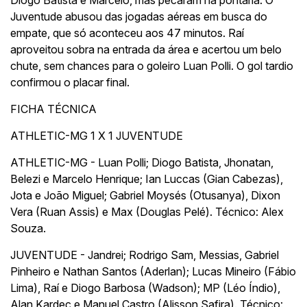
Diogo Batista e Marcelo, mas pecaram na pontaria. O
Juventude abusou das jogadas aéreas em busca do
empate, que só aconteceu aos 47 minutos. Raí
aproveitou sobra na entrada da área e acertou um belo
chute, sem chances para o goleiro Luan Polli. O gol tardio
confirmou o placar final.
FICHA TÉCNICA
ATHLETIC-MG 1 X 1 JUVENTUDE
ATHLETIC-MG - Luan Polli; Diogo Batista, Jhonatan,
Belezi e Marcelo Henrique; Ian Luccas (Gian Cabezas),
Jota e João Miguel; Gabriel Moysés (Otusanya), Dixon
Vera (Ruan Assis) e Max (Douglas Pelé). Técnico: Alex
Souza.
JUVENTUDE - Jandrei; Rodrigo Sam, Messias, Gabriel
Pinheiro e Nathan Santos (Aderlan); Lucas Mineiro (Fábio
Lima), Raí e Diogo Barbosa (Wadson); MP (Léo Índio),
Alan Kardec e Manuel Castro (Alisson Safira). Técnico: