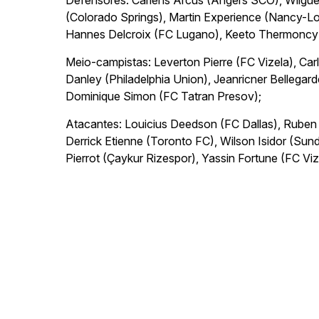
Defensores: Carlens Arcus (Angers SCO), Wilgu
(Colorado Springs), Martin Experience (Nancy-L
Hannes Delcroix (FC Lugano), Keeto Thermoncy
Meio-campistas: Leverton Pierre (FC Vizela), Ca
Danley (Philadelphia Union), Jeanricner Bellegar
Dominique Simon (FC Tatran Presov);
Atacantes: Louicius Deedson (FC Dallas), Ruben 
Derrick Etienne (Toronto FC), Wilson Isidor (Su
Pierrot (Çaykur Rizespor), Yassin Fortune (FC Vi