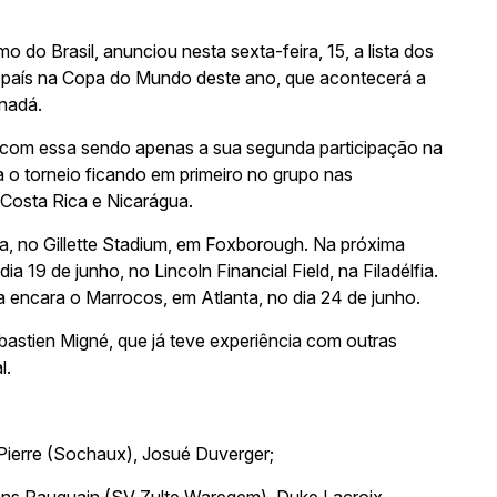
o do Brasil, anunciou nesta sexta-feira, 15, a lista dos
 país na Copa do Mundo deste ano, que acontecerá a
anadá.
 e com essa sendo apenas a sua segunda participação na
ra o torneio ficando em primeiro no grupo nas
 Costa Rica e Nicarágua.
cia, no Gillette Stadium, em Foxborough. Na próxima
ia 19 de junho, no Lincoln Financial Field, na Filadélfia.
na encara o Marrocos, em Atlanta, no dia 24 de junho.
astien Migné, que já teve experiência com outras
l.
 Pierre (Sochaux), Josué Duverger;