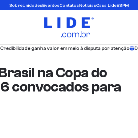
Sobre
Unidades
Eventos
Contatos
Notícias
Casa Lide
ESPM
ibilidade ganha valor em meio à disputa por atenção
Debat
 Brasil na Copa do
26 convocados para