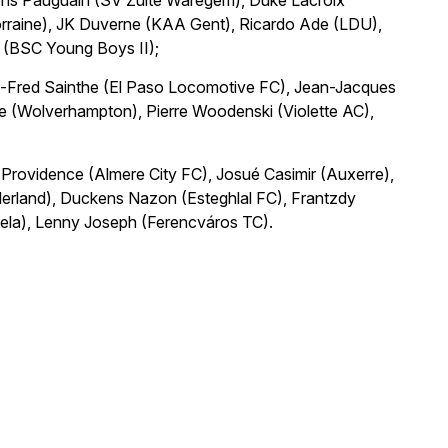
ens Pauguain (SV Zulte Waregem), Duke Lacroix
orraine), JK Duverne (KAA Gent), Ricardo Ade (LDU),
 (BSC Young Boys II);
rl-Fred Sainthe (El Paso Locomotive FC), Jean-Jacques
de (Wolverhampton), Pierre Woodenski (Violette AC),
Providence (Almere City FC), Josué Casimir (Auxerre),
nderland), Duckens Nazon (Esteghlal FC), Frantzdy
zela), Lenny Joseph (Ferencváros TC).