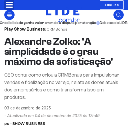
Filie-se
ganha valor em meio à disputa por atenção
Debates do LIDE acompanham av
Play
Show Business
›
CRMBonus
Alexandre Zolko: 'A
simplicidade é o grau
máximo da sofisticação'
CEO conta como criou a CRMBonus para impulsionar
vendas e fidelização no varejo, relata as dores atuais
dos empresários e como transforma isso em
produtos.
03 de dezembro de 2025
- Atualizado em 04 de dezembro de 2025 às 12h49
por SHOW BUSINESS