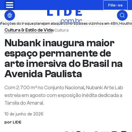
Filie-se
o Iraque planejam ataque contra países vizinhos em 48h; Houthis atacam A
Cultura & Estilo de Vida
›
Cultura
Nubank inaugura maior
espaço permanente de
arte imersiva do Brasil na
Avenida Paulista
Com 2.700 m² no Conjunto Nacional, Nubank Arte Lab
estreia em agosto com exposição inédita dedicada a
Tarsila do Amaral.
10 de junho de 2026
por LIDE